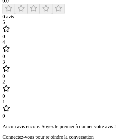
0.0
0
avis
5
0
4
0
3
0
2
0
1
0
Aucun avis encore
.
Soyez le premier à donner votre avis !
Connectez-vous pour rejoindre la conversation