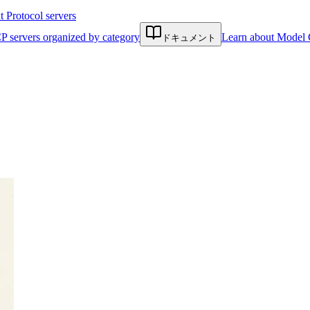
Protocol servers
P servers organized by category
Learn about Model 
ドキュメント