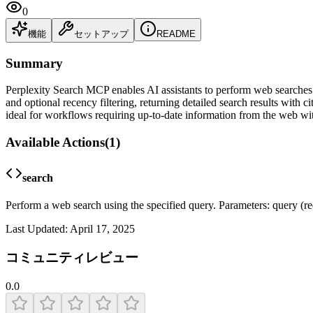
0
機能
セットアップ
README
Summary
Perplexity Search MCP enables AI assistants to perform web searches u
and optional recency filtering, returning detailed search results with
ideal for workflows requiring up-to-date information from the web wit
Available Actions
(
1
)
search
Perform a web search using the specified query. Parameters: query (req
Last Updated:
April 17, 2025
コミュニティレビュー
0.0