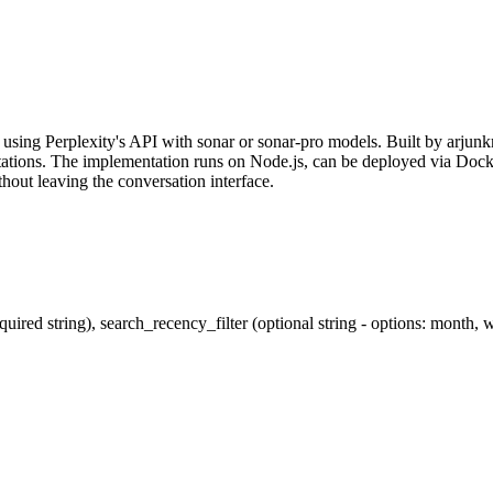
sing Perplexity's API with sonar or sonar-pro models. Built by arjunkmr
 citations. The implementation runs on Node.js, can be deployed via Dock
hout leaving the conversation interface.
uired string), search_recency_filter (optional string - options: month, 