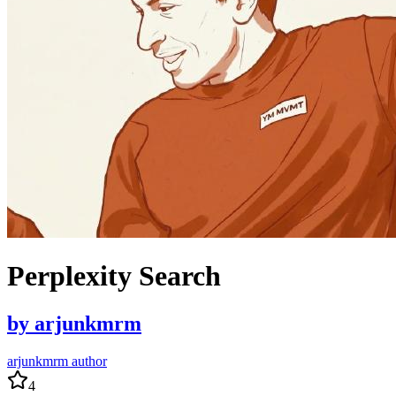
Perplexity Search
by
arjunkmrm
arjunkmrm author
4