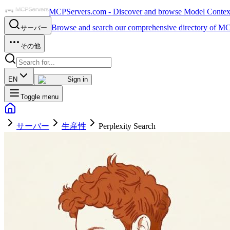
MCPServers.com - Discover and browse Model Context 
Browse and search our comprehensive directory of MC
サーバー
その他
EN
Sign in
Toggle menu
サーバー
生産性
Perplexity Search