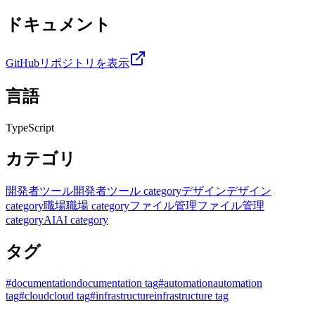
ドキュメント
GitHubリポジトリを表示
言語
TypeScript
カテゴリ
開発者ツール
開発者ツール category
デザイン
デザイン
category
職場
職場 category
ファイル管理
ファイル管理
category
AI
AI category
タグ
#
documentation
documentation tag
#
automation
automation
tag
#
cloud
cloud tag
#
infrastructure
infrastructure tag