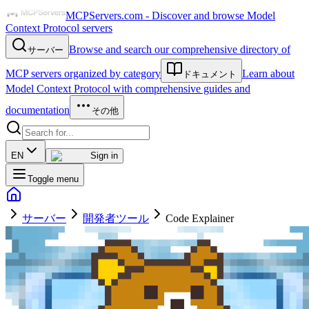
MCPServers.com - Discover and browse Model
Context Protocol servers
Browse and search our comprehensive directory of
サーバー
MCP servers organized by category
Learn about
ドキュメント
Model Context Protocol with comprehensive guides and
documentation
その他
EN
Sign in
Toggle menu
サーバー
開発者ツール
Code Explainer