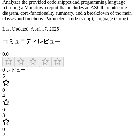
Analyzes the provided code snippet and programming language,
returning a Markdown report that includes an ASCII architecture
diagram, core-functionality summary, and a breakdown of the main
classes and functions. Parameters: code (string), language (string).
Last Updated:
April 17, 2025
コミュニティレビュー
0.0
0
レビュー
5
0
4
0
3
0
2