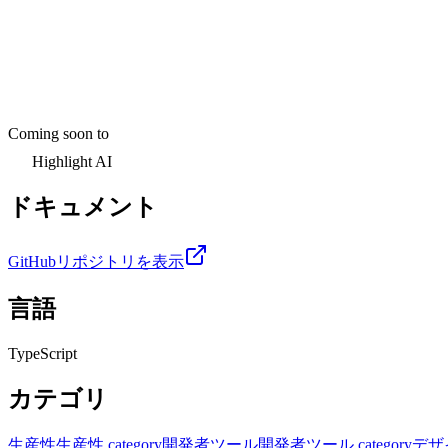
Coming soon to
Highlight AI
ドキュメント
GitHubリポジトリを表示
言語
TypeScript
カテゴリ
生産性
生産性 category
開発者ツール
開発者ツール category
デザ