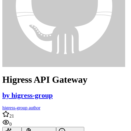
Higress API Gateway
by
higress-group
higress-group author
21
0