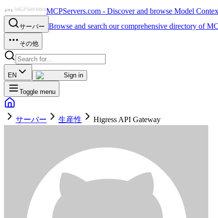
MCPServers.com - Discover and browse Model Context 
Browse and search our comprehensive directory of MC
サーバー
その他
EN
Sign in
Toggle menu
サーバー
生産性
Higress API Gateway