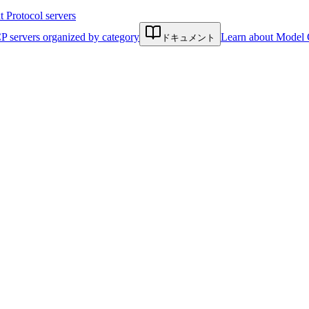
Protocol servers
P servers organized by category
Learn about Model 
ドキュメント