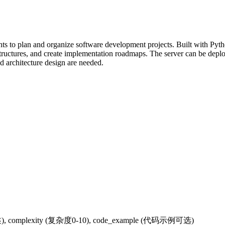
nts to plan and organize software development projects. Built with Py
uctures, and create implementation roadmaps. The server can be deployed
 architecture design are needed.
complexity (复杂度0-10), code_example (代码示例可选)