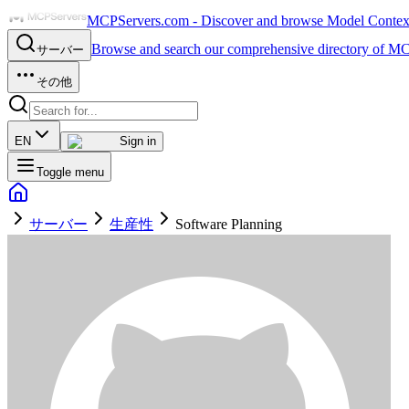
MCPServers.com - Discover and browse Model Context 
Browse and search our comprehensive directory of MC
サーバー
その他
EN
Sign in
Toggle menu
サーバー
生産性
Software Planning