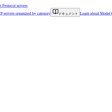
Protocol servers
P servers organized by category
Learn about Model 
ドキュメント