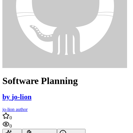
Software Planning
by
jo-lion
jo-lion author
0
0