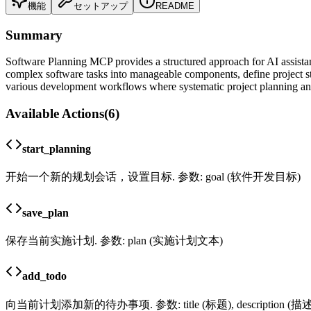
機能
セットアップ
README
Summary
Software Planning MCP provides a structured approach for AI assista
complex software tasks into manageable components, define project str
various development workflows where systematic project planning and
Available Actions
(
6
)
start_planning
开始一个新的规划会话，设置目标. 参数: goal (软件开发目标)
save_plan
保存当前实施计划. 参数: plan (实施计划文本)
add_todo
向当前计划添加新的待办事项. 参数: title (标题), description (描述), 