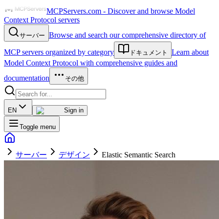
MCPServers.com - Discover and browse Model
Context Protocol servers
Browse and search our comprehensive directory of
サーバー
MCP servers organized by category
Learn about
ドキュメント
Model Context Protocol with comprehensive guides and
documentation
その他
EN
Sign in
Toggle menu
サーバー
デザイン
Elastic Semantic Search