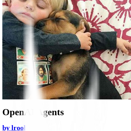
OpenAI Agents
by
lroolle