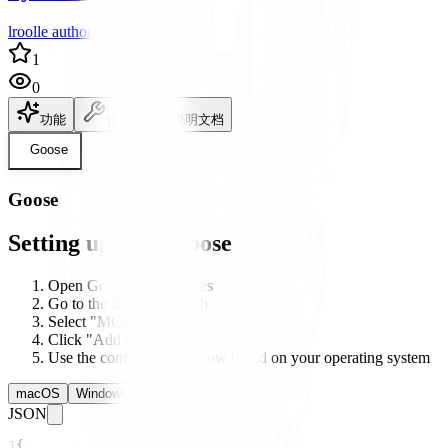
lroolle author
1
0
功能
设置
说明文档
Goose
Goose
Setting up with Goose
Open Goose's preferences
Go to the Integrations tab
Select "MCP Servers"
Click "Add New Server"
Use the configuration below based on your operating system
macOS
Windows
Linux
JSON
1
{