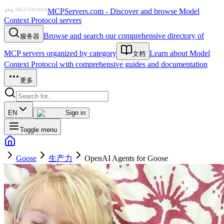
MCPServers.com - Discover and browse Model
Context Protocol servers
Browse and search our comprehensive directory of
服务器
MCP servers organized by category
Learn about Model
文档
Context Protocol with comprehensive guides and documentation
更多
EN
Sign in
Toggle menu
Goose
生产力
OpenAI Agents for Goose