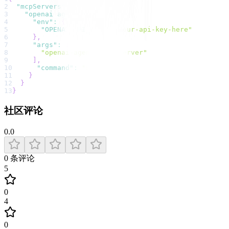
2
"mcpServers"
:
{
3
"openai agents"
:
{
4
"env"
:
{
5
"OPENAI_API_KEY"
:
"your-api-key-here"
6
}
,
7
"args"
:
[
8
"openai-agents-mcp-server"
9
]
,
10
"command"
:
"uvx"
11
}
12
}
13
}
社区评论
0.0
0
条评论
5
0
4
0